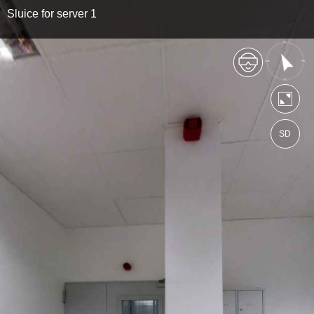
Sluice for server 1
SD
https://comarch.wkraj.pl
Mapa serwisu