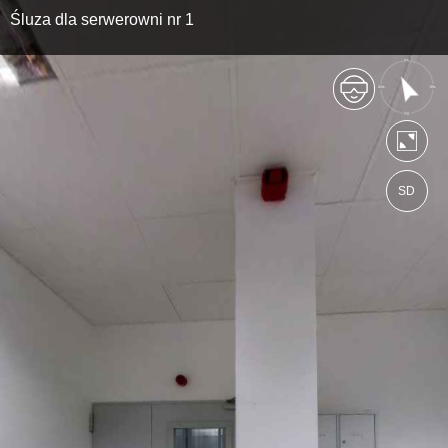
Śluza dla serwerowni nr 1
SD
https://comarch.wkraj.pl
Mapa serwisu